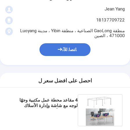
Jean Yang
18137709722
منطقة GaoLong الصناعية ، منطقة Yibin ، مدينة Luoyang
471000 ، الصين
ﺎﺘﺼﻟ ﺍﻶﻧ
احصل على افضل سعر ل
4 مقاعد محطة عمل مكتبية وجهًا
لوجه مع شاشة وإدارة الأسلاك
30x80 مم أنبوب فولاذي