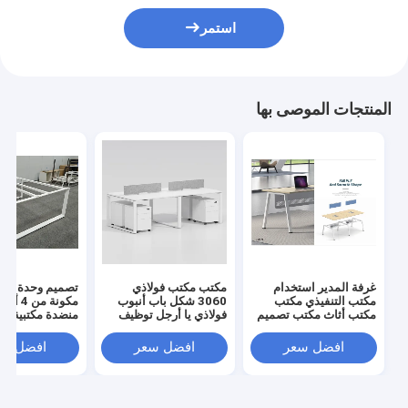
استمر
المنتجات الموصى بها
غرفة المدير استخدام
مكتب مكتب فولاذي
تصميم وحدة نمط
مكتب التنفيذي مكتب
3060 شكل باب أنبوب
مكونة من
مكتب أثاث مكتب تصميم
فولاذي يا أرجل توظيف
منضدة مكتبية وجه
جديد
محطة عمل الكتلة
محطة عمل مكتب 
لون أبيض
افضل سعر
افضل سعر
افضل سع