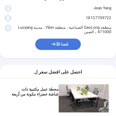
Jean Yang
18137709722
منطقة GaoLong الصناعية ، منطقة Yibin ، مدينة Luoyang
471000 ، الصين
ﺎﺘﺼﻟ ﺍﻶﻧ
احصل على افضل سعر ل
محطة عمل مكتبية ذات
شاشة خضراء مكونة من أربعة
أشخاص مع خزانة قاعدة
متحركة