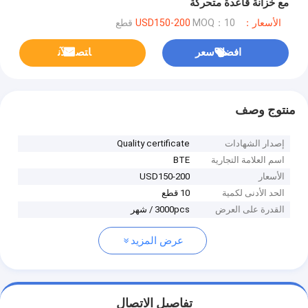
مع خزانة قاعدة متحركة
الأسعار：USD150-200
MOQ：10 قطع
افضل سعر
ﺎﺘﺼﻟ ﺍﻶﻧ
منتوج وصف
إصدار الشهادات
Quality certificate
اسم العلامة التجارية
BTE
الأسعار
USD150-200
الحد الأدنى لكمية
10 قطع
القدرة على العرض
3000pcs / شهر
عرض المزيد
تفاصيل الاتصال