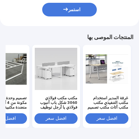
استمر
المنتجات الموصى بها
غرفة المدير استخدام
مكتب مكتب فولاذي
تصميم وحدة نمط
مكتب التنفيذي مكتب
3060 شكل باب أنبوب
مكونة من
مكتب أثاث مكتب تصميم
فولاذي يا أرجل توظيف
منضدة مكتبية وجه
جديد
محطة عمل الكتلة
محطة عمل مكتب 
لون أبيض
افضل سعر
افضل سعر
افضل سع