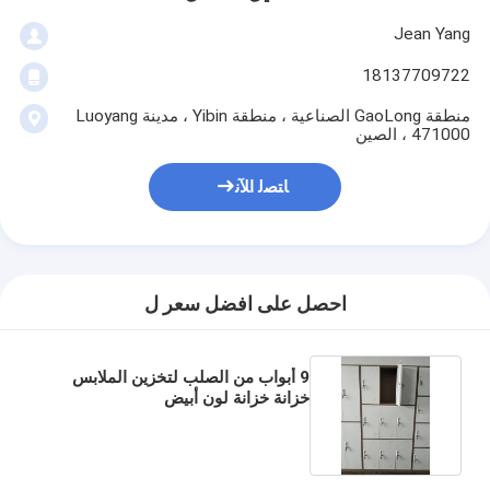
Jean Yang
18137709722
منطقة GaoLong الصناعية ، منطقة Yibin ، مدينة Luoyang
471000 ، الصين
ﺎﺘﺼﻟ ﺍﻶﻧ
احصل على افضل سعر ل
9 أبواب من الصلب لتخزين الملابس
خزانة خزانة لون أبيض
H1850XW900XD400MM