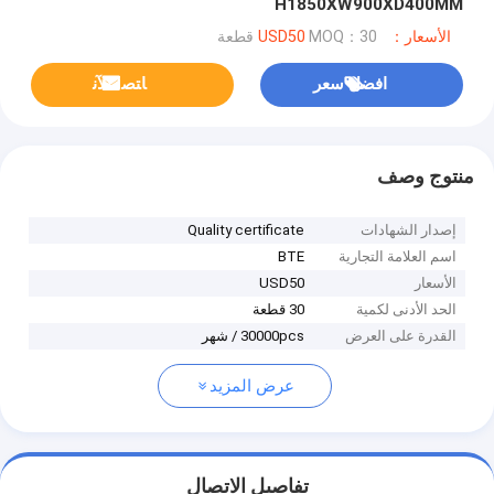
H1850XW900XD400MM
الأسعار：USD50
MOQ：30 قطعة
افضل سعر
ﺎﺘﺼﻟ ﺍﻶﻧ
منتوج وصف
إصدار الشهادات
Quality certificate
اسم العلامة التجارية
BTE
الأسعار
USD50
الحد الأدنى لكمية
30 قطعة
القدرة على العرض
30000pcs / شهر
عرض المزيد
تفاصيل الاتصال